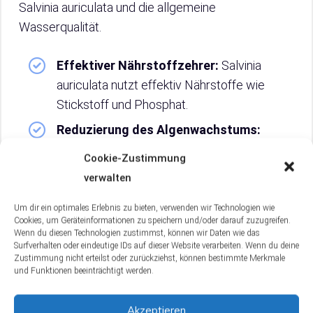
Salvinia auriculata und die allgemeine
Wasserqualität.
Effektiver Nährstoffzehrer:
Salvinia
auriculata nutzt effektiv Nährstoffe wie
Stickstoff und Phosphat.
Reduzierung des Algenwachstums:
Durch die Absorption überschüssiger
Cookie-Zustimmung
Nährstoffe trägt die Pflanze zur
verwalten
Algenkontrolle bei.
Um dir ein optimales Erlebnis zu bieten, verwenden wir Technologien wie
Wichtigkeit eines
Cookies, um Geräteinformationen zu speichern und/oder darauf zuzugreifen.
Nährstoffgleichgewichts:
Ein
Wenn du diesen Technologien zustimmst, können wir Daten wie das
Surfverhalten oder eindeutige IDs auf dieser Website verarbeiten. Wenn du deine
ausgewogenes Verhältnis von Nährstoffen
Zustimmung nicht erteilst oder zurückziehst, können bestimmte Merkmale
ist entscheidend für die Gesundheit der
und Funktionen beeinträchtigt werden.
Pflanze und des Aquariums.
Akzeptieren