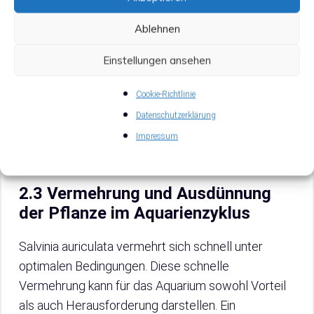
Um das Nährstoffgleichgewicht zu optimieren und
Ablehnen
das Wachstum von Salvinia auriculata zu fördern, ist
es wichtig, sich über die verschiedenen Aspekte
Einstellungen ansehen
der Aquarienpflege zu informieren, insbesondere
über die Düngung. Erfahre mehr über die effektive
Cookie-Richtlinie
Düngung deiner Aquarienpflanzen im Artikel
Tipps
Datenschutzerklärung
und Tricks für die Düngung von
Impressum
Aquarienpflanzen
.
2.3 Vermehrung und Ausdünnung
der Pflanze im Aquarienzyklus
Salvinia auriculata vermehrt sich schnell unter
optimalen Bedingungen. Diese schnelle
Vermehrung kann für das Aquarium sowohl Vorteil
als auch Herausforderung darstellen. Ein