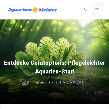
Zum
Menü
Inhalt
springen
Entdecke Ceratopteris: Pflegeleichter
Aquarien-Star!
Februar 12, 2024
Aquarist Julius