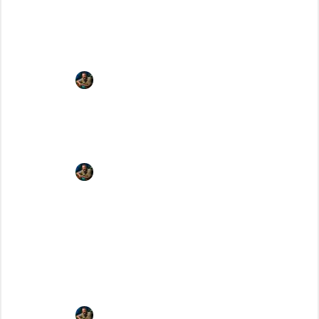
Zebra Rennschnecke tot? Anzeichen &
Lösungen
Aquarist Julius
Juli 23, 2023
Schnecken ins Aquarium: Wann und Wie
Aquarist Julius
Juli 23, 2023
Lavaschnecke im Aquarium: Pflege,
Haltung und Nachzucht
Aquarist Julius
Juli 22, 2023