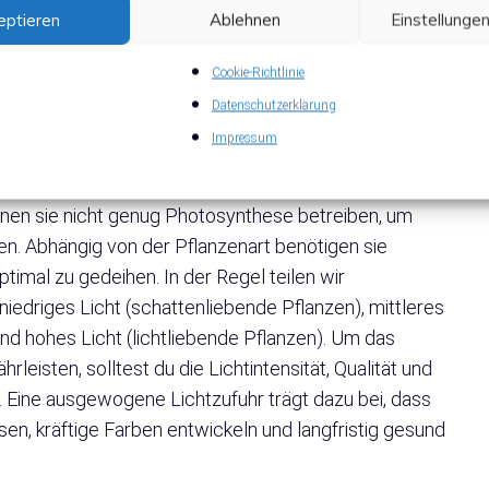
eingearbeitet werden können. Achte dabei auf die
eptieren
Ablehnen
Einstellunge
zenarten, um ihnen die besten Wachstumsbedingungen
Cookie-Richtlinie
Datenschutzerklärung
r das Gedeihen von Aquarium Pflanzen
Impressum
 für das Wachstum und Gedeihen von Aquarium
nnen sie nicht genug Photosynthese betreiben, um
. Abhängig von der Pflanzenart benötigen sie
ptimal zu gedeihen. In der Regel teilen wir
 niedriges Licht (schattenliebende Pflanzen), mittleres
nd hohes Licht (lichtliebende Pflanzen). Um das
rleisten, solltest du die Lichtintensität, Qualität und
 Eine ausgewogene Lichtzufuhr trägt dazu bei, dass
en, kräftige Farben entwickeln und langfristig gesund