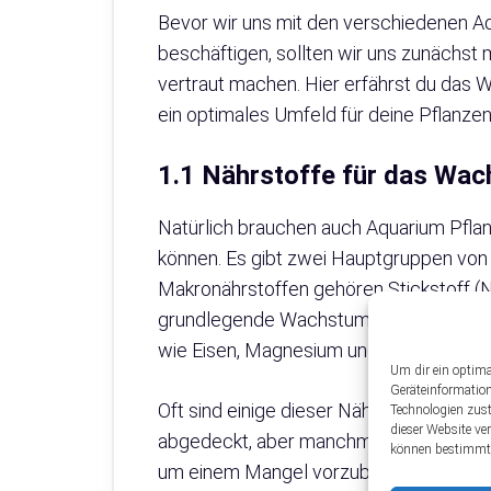
Bevor wir uns mit den verschiedenen Aq
beschäftigen, sollten wir uns zunächst
vertraut machen. Hier erfährst du das W
ein optimales Umfeld für deine Pflanzen
1.1 Nährstoffe für das Wa
Natürlich brauchen auch Aquarium Pfla
können. Es gibt zwei Hauptgruppen von 
Makronährstoffen gehören Stickstoff (N)
grundlegende Wachstum und die Entwick
wie Eisen, Magnesium und Zink, sind ebe
Um dir ein optima
Geräteinformatio
Oft sind einige dieser Nährstoffe bere
Technologien zust
dieser Website ve
abgedeckt, aber manchmal müssen best
können bestimmte
um einem Mangel vorzubeugen. Dafür gi