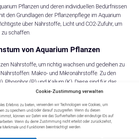
uarium Pflanzen und deren individuellen Bedürfnissen
 mit den Grundlagen der Pflanzenpflege im Aquarium
ichtigste über Nährstoffe, Licht und CO2-Zufuhr, um
 zu schaffen.
chstum von Aquarium Pflanzen
nzen Nährstoffe, um richtig wachsen und gedeihen zu
Nährstoffen: Makro- und Mikronährstoffe. Zu den
, Phosphor (P) und Kalium (K). Diese sind für das
lung der Pflanzen verantwortlich. Mikronährstoffe,
Cookie-Zustimmung verwalten
nfalls wichtig, aber in geringeren Mengen benötigt.
les Erlebnis zu bieten, verwenden wir Technologien wie Cookies, um
nen zu speichern und/oder darauf zuzugreifen. Wenn du diesen
its durch das Wasser im Aquarium und den Fischbesatz
immst, können wir Daten wie das Surfverhalten oder eindeutige IDs auf
rarbeiten. Wenn du deine Zustimmung nicht erteilst oder zurückziehst,
immte Nährstoffe zusätzlich hinzugefügt werden,
 Merkmale und Funktionen beeinträchtigt werden.
bt es verschiedene Dünger, die entweder ins Wasser