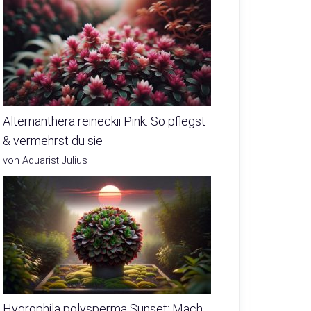
Alternanthera reineckii Pink: So pflegst
& vermehrst du sie
von Aquarist Julius
Hygrophila polysperma Sunset: Mach