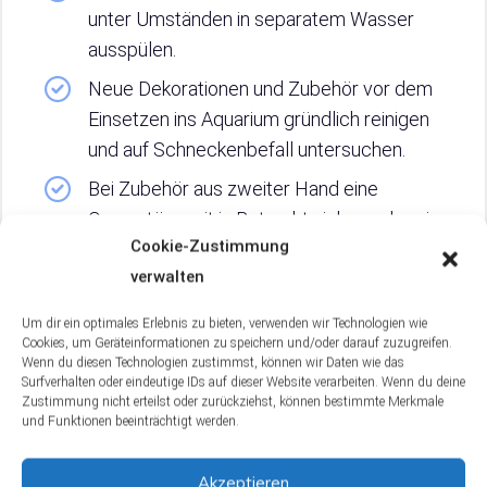
unter Umständen in separatem Wasser
ausspülen.
Neue Dekorationen und Zubehör vor dem
Einsetzen ins Aquarium gründlich reinigen
und auf Schneckenbefall untersuchen.
Bei Zubehör aus zweiter Hand eine
Quarantänezeit in Betracht ziehen oder eine
Cookie-Zustimmung
Desinfektion durchführen.
verwalten
Regelmäßige Kontrollen des Aquariums auf
ungewollte Schnecken durchführen, um
Um dir ein optimales Erlebnis zu bieten, verwenden wir Technologien wie
Cookies, um Geräteinformationen zu speichern und/oder darauf zuzugreifen.
frühzeitig eingreifen zu können.
Wenn du diesen Technologien zustimmst, können wir Daten wie das
Surfverhalten oder eindeutige IDs auf dieser Website verarbeiten. Wenn du deine
Zustimmung nicht erteilst oder zurückziehst, können bestimmte Merkmale
und Funktionen beeinträchtigt werden.
3. Vorbeugende
Akzeptieren