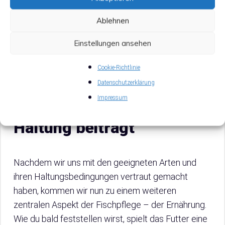
Ablehnen
3. Ernährung der
Einstellungen ansehen
‚Aquarium Fische für
Cookie-Richtlinie
Anfänger‘: Was Futter zur
Datenschutzerklärung
Impressum
Tierschutzgerechten
Haltung beiträgt
Nachdem wir uns mit den geeigneten Arten und
ihren Haltungsbedingungen vertraut gemacht
haben, kommen wir nun zu einem weiteren
zentralen Aspekt der Fischpflege – der Ernährung.
Wie du bald feststellen wirst, spielt das Futter eine