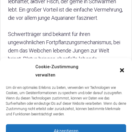
lebhafter, aktiver Fisch, der gerne in Schwärmen
lebt. Ein großer Vorteil ist die einfache Vermehrung,
die vor allem junge Aquarianer fasziniert.
Schwertträger sind bekannt für ihren
ungewöhnlichen Fortpflanzungsmechanismus, bei
dem das Weibchen lebende Jungen zur Welt
bringt. Platys bringen ebenfalls lebende
Nachwuchs zur Welt und sind für ihre sanften,
Cookie-Zustimmung
ruhigen Bewegungen und ihre Zähigkeit bekannt.
verwalten
Jedoch müssen ihre Haltungsbedingungen
Um dir ein optimales Erlebnis zu bieten, verwenden wir Technologien wie
genauestens beachtet werden. Sie benötigen ein
Cookies, um Geräteinformationen zu speichern und/oder darauf zuzugreifen.
Wenn du diesen Technologien zustimmst, können wir Daten wie das
mindestens 100-Liter-Aquarium und geeignete
Surfverhalten oder eindeutige IDs auf dieser Website verarbeiten. Wenn du deine
Versteckmöglichkeiten. Eine artgerechte Haltung
Zustimmung nicht erteilst oder zurückziehst, können bestimmte Merkmale
und Funktionen beeinträchtigt werden.
bedeutet auch eine korrekte Gruppengröße, die
meist zwischen fünf und zehn Fischen liegt.
Akzeptieren