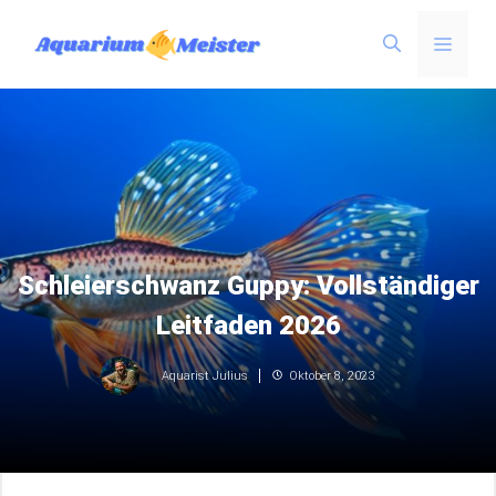
Zum
Menü
Inhalt
springen
Schleierschwanz Guppy: Vollständiger
Leitfaden 2026
Oktober 8, 2023
Aquarist Julius