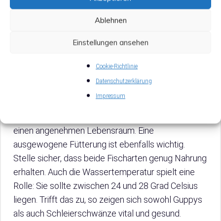
Berichte von Aquarianern
Ablehnen
Erfahrungen zeigen: Eine Zusammenhaltung von
Einstellungen ansehen
Schleierschwänzen und Guppys ist möglich! Viele
Aquarianer berichten von erfolgreichen
Cookie-Richtlinie
Kombinationen. Dabei spielt die richtige Einrichtung
Datenschutzerklärung
des Aquariums eine entscheidende Rolle. Mit
Impressum
genügend Pflanzen und Versteckmöglichkeiten
vermeiden sie Konflikte und bieten beiden Arten
einen angenehmen Lebensraum. Eine
ausgewogene Fütterung ist ebenfalls wichtig.
Stelle sicher, dass beide Fischarten genug Nahrung
erhalten. Auch die Wassertemperatur spielt eine
Rolle: Sie sollte zwischen 24 und 28 Grad Celsius
liegen. Trifft das zu, so zeigen sich sowohl Guppys
als auch Schleierschwänze vital und gesund.