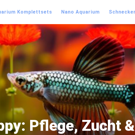
uarium Komplettsets
Nano Aquarium
Schnecke
ppy: Pflege, Zucht &