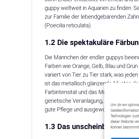
guppy weltweit in Aquarien zu finden. Se
zur Familie der lebendgebärenden Zahn
(Poecilia reticulata).
1.2 Die spektakuläre Färbu
Die Männchen der endler guppys beeind
Farben wie Orange, Gelb, Blau und Grün
variiert von Tier zu Tier stark, was jede
ist das metallisch glänzende Muster, da
Farbintensität und das Muster hängen 
genetische Veranlagung, Gesundheit, E
Um dir ein optima
gute Pflege und ausgewogene Ernährung 
Geräteinformatio
Technologien zust
dieser Website ve
1.3 Das unscheinbare endle
können bestimmte