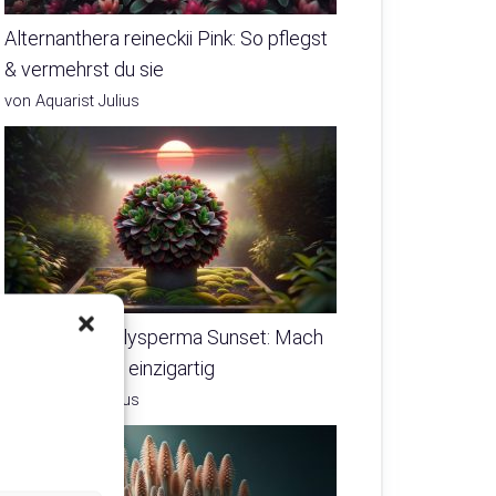
Alternanthera reineckii Pink: So pflegst
& vermehrst du sie
von Aquarist Julius
Hygrophila polysperma Sunset: Mach
dein Aquarium einzigartig
von Aquarist Julius