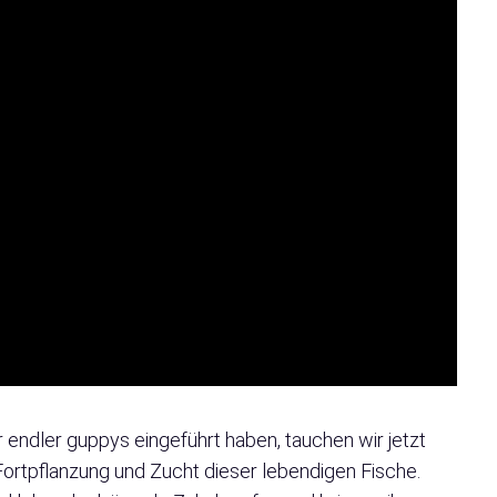
 endler guppys eingeführt haben, tauchen wir jetzt
 Fortpflanzung und Zucht dieser lebendigen Fische.