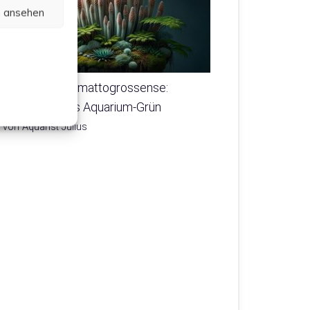
n ansehen
Myriophyllum mattogrossense:
Pflegeleichtes Aquarium-Grün
von Aquarist Julius