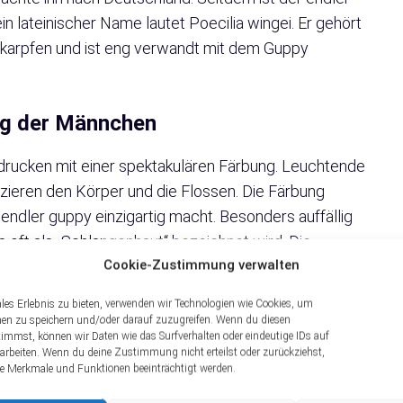
in lateinischer Name lautet Poecilia wingei. Er gehört
karpfen und ist eng verwandt mit dem Guppy
ng der Männchen
rucken mit einer spektakulären Färbung. Leuchtende
 zieren den Körper und die Flossen. Die Färbung
n endler guppy einzigartig macht. Besonders auffällig
s oft als „Schlangenhaut“ bezeichnet wird. Die
Cookie-Zustimmung verwalten
von verschiedenen Faktoren ab. Dazu gehören
rnährung und Umweltbedingungen. Beachte, dass eine
les Erlebnis zu bieten, verwenden wir Technologien wie Cookies, um
die Farbenpracht deines Fisches intensiviert.
nen zu speichern und/oder darauf zuzugreifen. Wenn du diesen
immst, können wir Daten wie das Surfverhalten oder eindeutige IDs auf
rarbeiten. Wenn du deine Zustimmung nicht erteilst oder zurückziehst,
r guppy Weibchen
 Merkmale und Funktionen beeinträchtigt werden.