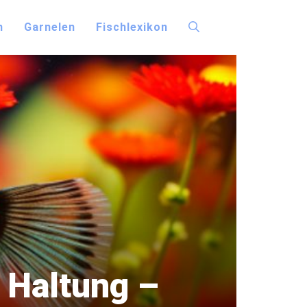
n
Garnelen
Fischlexikon
 Haltung –