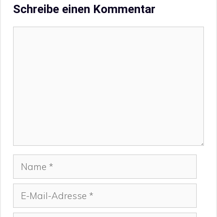
Schreibe einen Kommentar
Kommentar
Name
E-
Mail-
Adresse