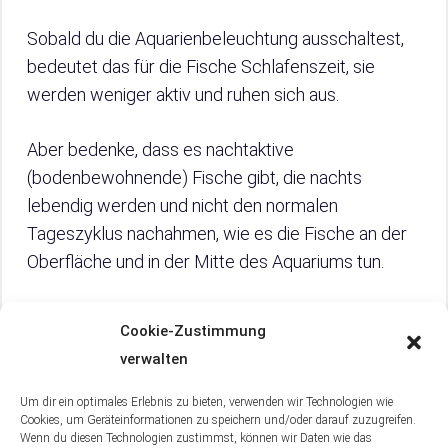
Sobald du die Aquarienbeleuchtung ausschaltest,
bedeutet das für die Fische Schlafenszeit, sie
werden weniger aktiv und ruhen sich aus.
Aber bedenke, dass es nachtaktive
(bodenbewohnende) Fische gibt, die nachts
lebendig werden und nicht den normalen
Tageszyklus nachahmen, wie es die Fische an der
Oberfläche und in der Mitte des Aquariums tun.
Anstatt dein Becken also nachts in völlige
Cookie-Zustimmung
Dunkelheit zu tauchen, solltest du dir überlegen, ob
verwalten
du nicht LED-Lampen mit Mondlicht für deine
nächtlichen Fische anschaffst, damit sie ihre
Um dir ein optimales Erlebnis zu bieten, verwenden wir Technologien wie
Cookies, um Geräteinformationen zu speichern und/oder darauf zuzugreifen.
Aktivitäten verfolgen können.
Wenn du diesen Technologien zustimmst, können wir Daten wie das