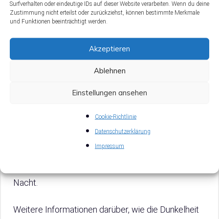
Surfverhalten oder eindeutige IDs auf dieser Website verarbeiten. Wenn du deine
Zustimmung nicht erteilst oder zurückziehst, können bestimmte Merkmale
und Funktionen beeinträchtigt werden.
Brauchen Aquarienfische
Akzeptieren
Dunkelheit zum Schlafen?
Ablehnen
Einstellungen ansehen
Technisch gesehen brauchen Fische eine gewisse
Zeit der Dunkelheit, um sich auszuruhen und zu
Cookie-Richtlinie
entspannen. Wie ich schon sagte, fällt dies
Datenschutzerklärung
meistens mit dem normalen Tageslichtzyklus
Impressum
zusammen, d.h. die meisten Aquarienfische
brauchen acht bis 12 Stunden Dunkelheit in der
Nacht.
Weitere Informationen darüber, wie die Dunkelheit