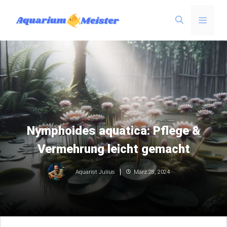
Zum
Menü
Inhalt
springen
Nymphoides aquatica: Pflege &
Vermehrung leicht gemacht
März 28, 2024
Aquarist Julius