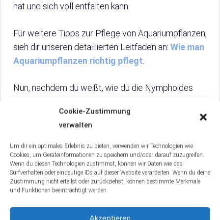
hat und sich voll entfalten kann.
Für weitere Tipps zur Pflege von Aquariumpflanzen,
sieh dir unseren detaillierten Leitfaden an:
Wie man
Aquariumpflanzen richtig pflegt
.
Nun, nachdem du weißt, wie du die Nymphoides
aquatica pflegen solltest, um ihr Wachstum zu
Cookie-Zustimmung
unterstützen, lass uns einen Blick auf die
verwalten
verschiedenen Methoden ihrer Vermehrung
werfen.
Um dir ein optimales Erlebnis zu bieten, verwenden wir Technologien wie
Cookies, um Geräteinformationen zu speichern und/oder darauf zuzugreifen.
Wenn du diesen Technologien zustimmst, können wir Daten wie das
4.1 Düngung: Die Grundlage für
Surfverhalten oder eindeutige IDs auf dieser Website verarbeiten. Wenn du deine
gesunde Pflanzen
Zustimmung nicht erteilst oder zurückziehst, können bestimmte Merkmale
und Funktionen beeinträchtigt werden.
Für ein gesundes Wachstum der
Nymphoides
Akzeptieren