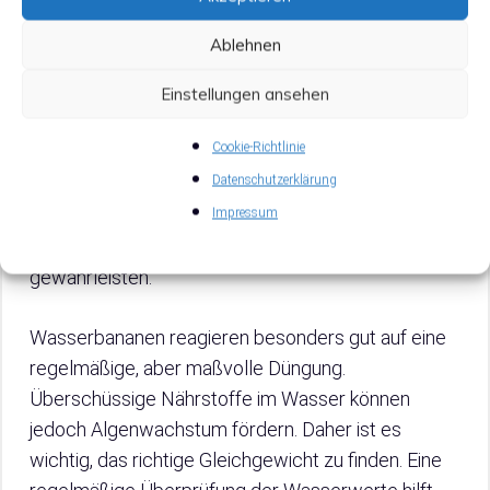
aquatica
, auch bekannt als Wasserbanane, ist eine
regelmäßige Düngung unerlässlich. Nährstoffe wie
Ablehnen
Stickstoff, Phosphat und Kalium, sowie
Spurenelemente wie Eisen, sind für die Pflanze
Einstellungen ansehen
lebenswichtig. Eine ausgewogene Versorgung
Cookie-Richtlinie
fördert nicht nur das Wachstum, sondern verstärkt
Datenschutzerklärung
auch die Farbintensität der Blätter. Es empfiehlt
sich, flüssigen Dünger direkt ins Wasser zu geben,
Impressum
um eine gleichmäßige Verteilung der Nährstoffe zu
gewährleisten.
Wasserbananen reagieren besonders gut auf eine
regelmäßige, aber maßvolle Düngung.
Überschüssige Nährstoffe im Wasser können
jedoch Algenwachstum fördern. Daher ist es
wichtig, das richtige Gleichgewicht zu finden. Eine