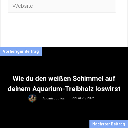
Adresse
Website
Vorheriger Beitrag
Wie du den weißen Schimmel auf
deinem Aquarium-Treibholz loswirst
Januar 25, 2022
Aquarist Julius
Nächster Beitrag