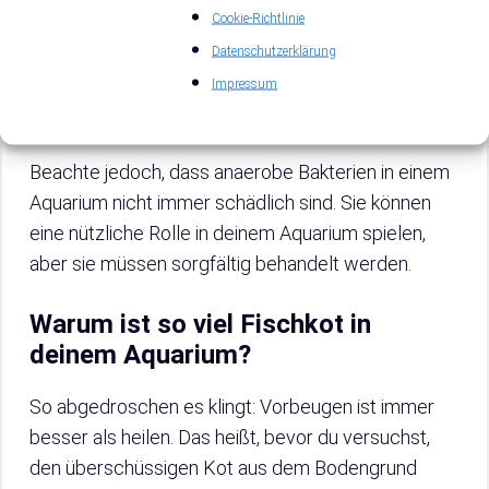
Außerdem solltest du deinen Sand regelmäßig
Cookie-Richtlinie
umharken, um kompakte Taschen aufzubrechen, in
Datenschutzerklärung
denen sich anaerobe Bakterien ansiedeln können,
Impressum
was du nicht willst.
Beachte jedoch, dass anaerobe Bakterien in einem
Aquarium nicht immer schädlich sind. Sie können
eine nützliche Rolle in deinem Aquarium spielen,
aber sie müssen sorgfältig behandelt werden.
Warum ist so viel Fischkot in
deinem Aquarium?
So abgedroschen es klingt: Vorbeugen ist immer
besser als heilen. Das heißt, bevor du versuchst,
den überschüssigen Kot aus dem Bodengrund