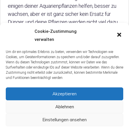
einigen deiner Aquarienpflanzen helfen, besser zu
wachsen, aber er ist ganz sicher kein Ersatz für
Dünger, und deine Pflanzen werden nicht viel dazu
beitragen, dein Fischkotproblem zu lösen.
Cookie-Zustimmung
verwalten
Deshalb empfehle ich dir, dich an die normale
Um dir ein optimales Erlebnis zu bieten, verwenden wir Technologien wie
Reinigung des Bodengrunds zu halten, aber mach
Cookies, um Geräteinformationen zu speichern und/oder darauf zuzugreifen.
dich nicht verrückt, wenn du versuchst, alle Abfälle
Wenn du diesen Technologien zustimmst, können wir Daten wie das
Surfverhalten oder eindeutige IDs auf dieser Website verarbeiten. Wenn du deine
herauszubekommen. Wenn du ein gut
Zustimmung nicht erteilst oder zurückziehst, können bestimmte Merkmale
eingerichtetes Becken mit Pflanzen, CO2 und
und Funktionen beeinträchtigt werden.
Beleuchtung hast, könnten die restlichen Fische
Akzeptieren
hilfreich sein.
Ablehnen
Du solltest auch darauf achten, dass sich in deinem
Substrat eine gut entwickelte Kolonie nützlicher
Einstellungen ansehen
Bakterien befindet, die den Fischkot abbauen.