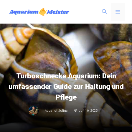
Zum
Menü
Inhalt
springen
Turboschnecke Aquarium: Dein
umfassender Guide zur Haltung und
Pflege
Juli 16, 2023
Aquarist Julius