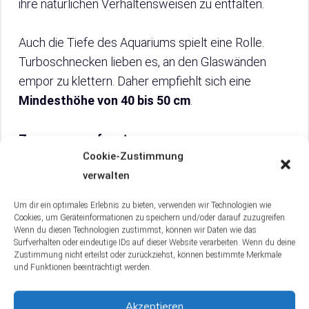
ihre natürlichen Verhaltensweisen zu entfalten.
Auch die Tiefe des Aquariums spielt eine Rolle.
Turboschnecken lieben es, an den Glaswänden
empor zu klettern. Daher empfiehlt sich eine
Mindesthöhe von 40 bis 50 cm
.
Zusammengefasst
:
Cookie-Zustimmung
verwalten
Mindestvolumen
: 100 Liter
Mindesthöhe
: 40 bis 50 cm
Um dir ein optimales Erlebnis zu bieten, verwenden wir Technologien wie
Cookies, um Geräteinformationen zu speichern und/oder darauf zuzugreifen.
Wenn du diesen Technologien zustimmst, können wir Daten wie das
So sicherst du deinen Turboschnecken genügend
Surfverhalten oder eindeutige IDs auf dieser Website verarbeiten. Wenn du deine
Zustimmung nicht erteilst oder zurückziehst, können bestimmte Merkmale
Raum für ein artgerechtes Leben.
und Funktionen beeinträchtigt werden.
Akzeptieren