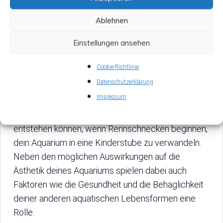
Ablehnen
Einstellungen ansehen
Cookie-Richtlinie
Bevor wir in die Einzelheiten zur Identifizierung und
Datenschutzerklärung
Entfernung von Rennschnecken Eiern eintauchen,
Impressum
sollten wir oftmals vorkommende Probleme und
Herausforderungen erörtern, die möglicherweise
entstehen können, wenn Rennschnecken beginnen,
dein Aquarium in eine Kinderstube zu verwandeln.
Neben den möglichen Auswirkungen auf die
Ästhetik deines Aquariums spielen dabei auch
Faktoren wie die Gesundheit und die Behaglichkeit
deiner anderen aquatischen Lebensformen eine
Rolle.