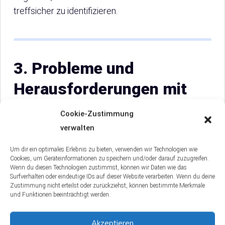
treffsicher zu identifizieren.
3. Probleme und
Herausforderungen mit
Rennschnecken Eiern im
Cookie-Zustimmung
Aquarium
verwalten
Um dir ein optimales Erlebnis zu bieten, verwenden wir Technologien wie
Cookies, um Geräteinformationen zu speichern und/oder darauf zuzugreifen.
Wenn du diesen Technologien zustimmst, können wir Daten wie das
Surfverhalten oder eindeutige IDs auf dieser Website verarbeiten. Wenn du deine
Zustimmung nicht erteilst oder zurückziehst, können bestimmte Merkmale
und Funktionen beeinträchtigt werden.
Akzeptieren