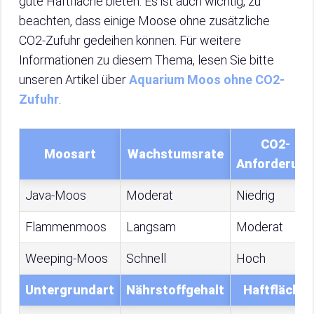
gute Haftfläche bieten. Es ist auch wichtig, zu
beachten, dass einige Moose ohne zusätzliche
CO2-Zufuhr gedeihen können. Für weitere
Informationen zu diesem Thema, lesen Sie bitte
unseren Artikel über
Aquarium Moos ohne CO2-
Zufuhr
.
CO2-
Moosart
Wachstumsrate
Anforderung
Java-Moos
Moderat
Niedrig
Flammenmoos
Langsam
Moderat
Weeping-Moos
Schnell
Hoch
Untergrundart
Nährstoffgehalt
Haftfläche