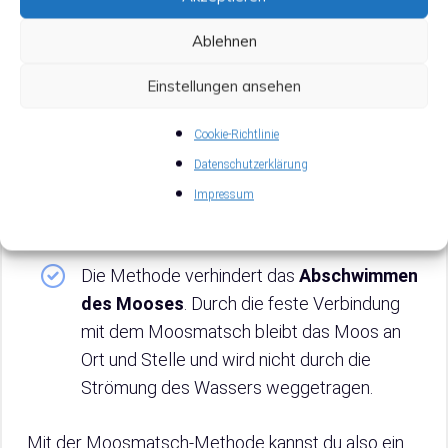
Es entsteht eine
stabile Basis
für das
Ablehnen
Moos, die ihm hilft, sich festzuhalten und zu
Einstellungen ansehen
wachsen.
Die Moosmatsch-Methode
beschleunigt
Cookie-Richtlinie
das Wachstum
des Mooses. Durch die
Datenschutzerklärung
reichhaltigen Nährstoffe im Moosmatsch
Impressum
kann das Moos schneller wachsen als auf
herkömmlichen Untergründen.
Die Methode verhindert das
Abschwimmen
des Mooses
. Durch die feste Verbindung
mit dem Moosmatsch bleibt das Moos an
Ort und Stelle und wird nicht durch die
Strömung des Wassers weggetragen.
Mit der Moosmatsch-Methode kannst du also ein