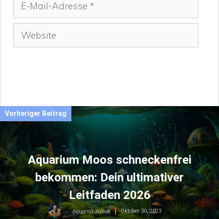
Mail-
Adresse
Website
Vorheriger Beitrag
Aquarium Moos schneckenfrei
bekommen: Dein ultimativer
Leitfaden 2026
Oktober 30, 2023
Aquarist Julius