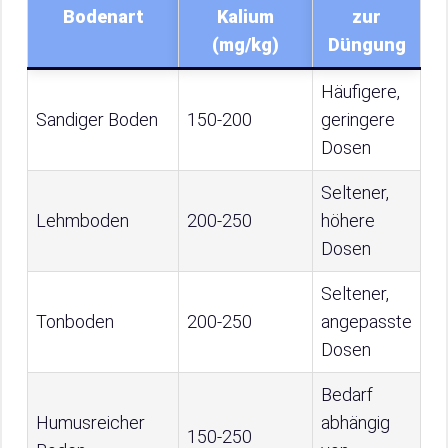
Bodenart
Kalium
zur
(mg/kg)
Düngung
Häufigere,
Sandiger Boden
150-200
geringere
Dosen
Seltener,
Lehmboden
200-250
höhere
Dosen
Seltener,
Tonboden
200-250
angepasste
Dosen
Bedarf
Humusreicher
abhängig
150-250