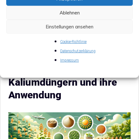
Pflanzen schwächen. Eine sorgfältige Dosierung
Ablehnen
und Anwendung von Kaliumdüngern ist daher
essentiell, um Schäden durch Überversorgung zu
Einstellungen ansehen
vermeiden.
Cookie-Richtlinie
Datenschutzerklärung
Impressum
3. Verschiedene Arten von
Kaliumdüngern und ihre
Anwendung