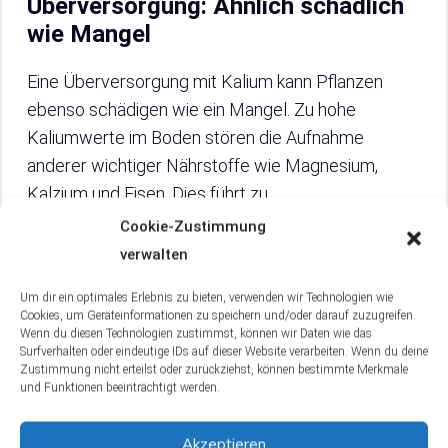
Überversorgung: Ähnlich schädlich
wie Mangel
Eine Überversorgung mit Kalium kann Pflanzen
ebenso schädigen wie ein Mangel. Zu hohe
Kaliumwerte im Boden stören die Aufnahme
anderer wichtiger Nährstoffe wie Magnesium,
Kalzium und Eisen. Dies führt zu
Nährstoffungleichgewichten, die
Cookie-Zustimmung
Wachstumsstörungen und Blattverfärbungen
verwalten
verursachen können. Zudem kann eine übermäßige
Um dir ein optimales Erlebnis zu bieten, verwenden wir Technologien wie
Kaliumzufuhr die Bodenstruktur negativ
Cookies, um Geräteinformationen zu speichern und/oder darauf zuzugreifen.
beeinflussen, indem sie die Bodenporosität
Wenn du diesen Technologien zustimmst, können wir Daten wie das
Surfverhalten oder eindeutige IDs auf dieser Website verarbeiten. Wenn du deine
verringert und somit die Wasser- und
Zustimmung nicht erteilst oder zurückziehst, können bestimmte Merkmale
Luftdurchlässigkeit des Bodens verschlechtert.
und Funktionen beeinträchtigt werden.
Langfristig kann dies die Wurzelentwicklung
Akzeptieren
beeinträchtigen und die allgemeine Gesundheit der