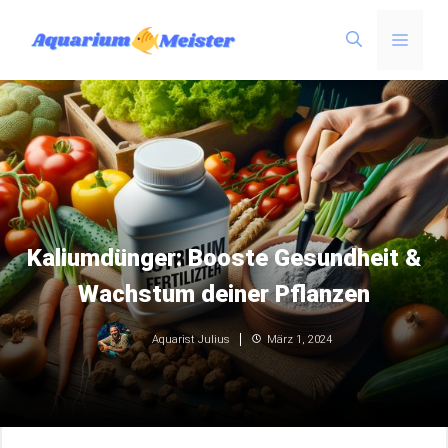
Zum
Menü
Inhalt
springen
Kaliumdünger: Booste Gesundheit &
Wachstum deiner Pflanzen
März 1, 2024
Aquarist Julius