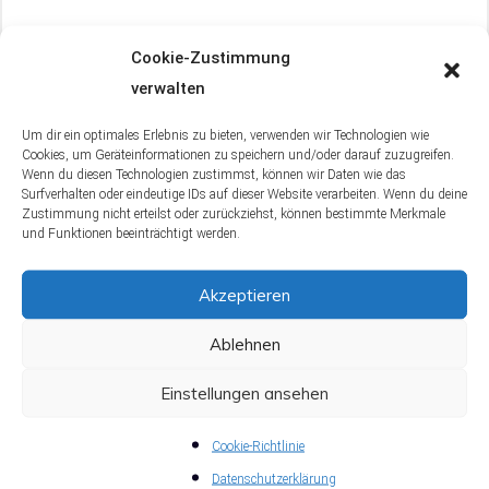
Auf dem Markt für Aquarien ist Eheim ein bekannter
Cookie-Zustimmung
Name, doch es gibt auch anderen Hersteller, die
verwalten
durchaus beachtenswert sind. Besonders die
Um dir ein optimales Erlebnis zu bieten, verwenden wir Technologien wie
Modelle von Fluval erfreuen sich großer
Cookies, um Geräteinformationen zu speichern und/oder darauf zuzugreifen.
Beliebtheit. Um einen umfassenden Eindruck zu
Wenn du diesen Technologien zustimmst, können wir Daten wie das
Surfverhalten oder eindeutige IDs auf dieser Website verarbeiten. Wenn du deine
bekommen, empfiehlt es sich, auch einen Blick in
Zustimmung nicht erteilst oder zurückziehst, können bestimmte Merkmale
den
Fluval Aquarium Test
zu werfen. Doch jetzt
und Funktionen beeinträchtigt werden.
geht’s weiter mit den spezifischen Vorteilen und
Herausforderungen der Eheim Aquarien.
Akzeptieren
Ablehnen
4.1 Vorteile der Eheim Aquarien
Einstellungen ansehen
Eheim Aquarien überzeugen durch viele Vorteile.
Qualität
steht dabei an erster Stelle. Die Produkte
Cookie-Richtlinie
zeichnen sich durch eine einwandfreie Verarbeitung
Datenschutzerklärung