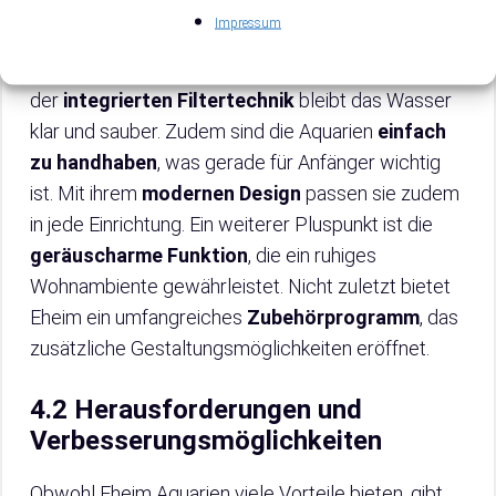
und lange Lebensdauer aus. Außerdem
Impressum
gewährleisten sie eine
optimale Wasserqualität
,
was letztendlich den Fischen zugutekommt. Dank
der
integrierten Filtertechnik
bleibt das Wasser
klar und sauber. Zudem sind die Aquarien
einfach
zu handhaben
, was gerade für Anfänger wichtig
ist. Mit ihrem
modernen Design
passen sie zudem
in jede Einrichtung. Ein weiterer Pluspunkt ist die
geräuscharme Funktion
, die ein ruhiges
Wohnambiente gewährleistet. Nicht zuletzt bietet
Eheim ein umfangreiches
Zubehörprogramm
, das
zusätzliche Gestaltungsmöglichkeiten eröffnet.
4.2 Herausforderungen und
Verbesserungsmöglichkeiten
Obwohl Eheim Aquarien viele Vorteile bieten, gibt