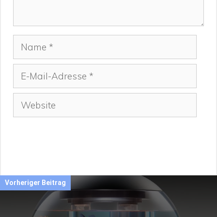
Name
E-
Mail-
Adresse
Website
Vorheriger Beitrag