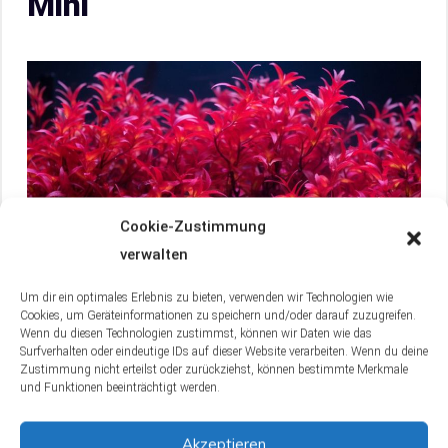
Mini
Cookie-Zustimmung
verwalten
Um dir ein optimales Erlebnis zu bieten, verwenden wir Technologien wie
Entdecke, wie Alternanthera reineckii Mini mit
Cookies, um Geräteinformationen zu speichern und/oder darauf zuzugreifen.
Wenn du diesen Technologien zustimmst, können wir Daten wie das
seiner leuchtenden Farbe und kompakten Form das
Surfverhalten oder eindeutige IDs auf dieser Website verarbeiten. Wenn du deine
Aquascape
bereichert. Spiele mit Farbkontrasten
Zustimmung nicht erteilst oder zurückziehst, können bestimmte Merkmale
und Funktionen beeinträchtigt werden.
und integriere die Pflanze in dein Layout für
atemberaubende Effekte. Erfahre jetzt mehr
Akzeptieren