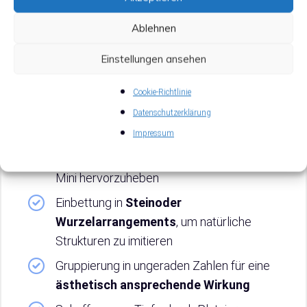
darüber, wie du sie mit anderen Pflanzen
kombinierst.
Ablehnen
Einstellungen ansehen
3.1 Farbkontraste und Layout-Ideen
Cookie-Richtlinie
Lebendige Farbkontraste
schaffen durch
Kombination mit grünen Pflanzen
Datenschutzerklärung
Impressum
Verwendung von hellen Substraten, um die
rote Färbung
der Alternanthera reineckii
Mini hervorzuheben
Einbettung in
Steinoder
Wurzelarrangements
, um natürliche
Strukturen zu imitieren
Gruppierung in ungeraden Zahlen für eine
ästhetisch ansprechende Wirkung