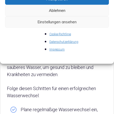
Ablehnen
3.1 Die Rolle regelmäßiger
Wasserwechsel
Einstellungen ansehen
Regelmäßige Wasserwechsel
sind essenziell für
Cookie-Richtlinie
ein gesundes Aquarium ohne Filter. Sie entfernen
Datenschutzerklärung
Abfallstoffe und überschüssige Nährstoffe, die
Impressum
sonst das Wachstum schädlicher Algen
begünstigen könnten. Deine Fische brauchen
sauberes Wasser, um gesund zu bleiben und
Krankheiten zu vermeiden.
Folge diesen Schritten für einen erfolgreichen
Wasserwechsel:
Plane regelmäßige Wasserwechsel ein,