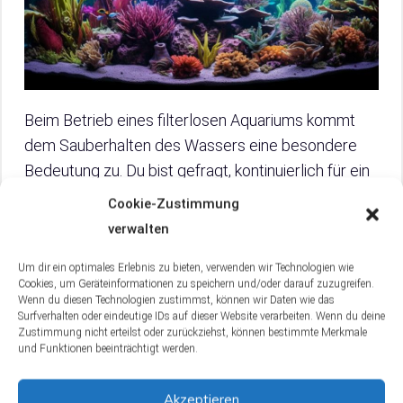
Beim Betrieb eines filterlosen Aquariums kommt
dem Sauberhalten des Wassers eine besondere
Bedeutung zu. Du bist gefragt, kontinuierlich für ein
gesundes Milieu zu sorgen. Hierbei sind
Cookie-Zustimmung
Wasserwechsel und der Einsatz von speziellen
verwalten
Bakterienkulturen unerlässlich. Du fragst dich jetzt
Um dir ein optimales Erlebnis zu bieten, verwenden wir Technologien wie
sicher, wie das genau funktioniert. Keine Sorge, das
Cookies, um Geräteinformationen zu speichern und/oder darauf zuzugreifen.
erkläre ich dir gleich im nächsten Abschnitt. Und
Wenn du diesen Technologien zustimmst, können wir Daten wie das
Surfverhalten oder eindeutige IDs auf dieser Website verarbeiten. Wenn du deine
falls du dich fragst, wie du einen Filter reinigst, falls
Zustimmung nicht erteilst oder zurückziehst, können bestimmte Merkmale
du doch mal einen brauchst, schau doch mal in
und Funktionen beeinträchtigt werden.
unserem Artikel über
Aquarium Filter reinigen
nach!
Akzeptieren