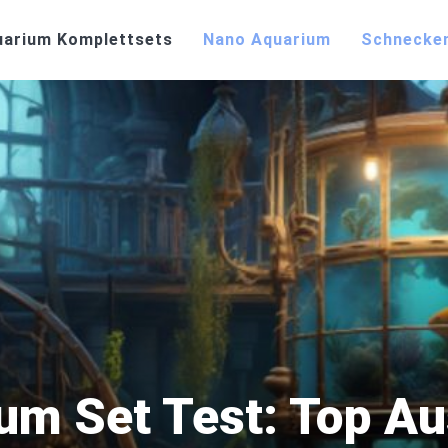
uarium Komplettsets
Nano Aquarium
Schnecke
um Set Test: Top Au