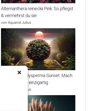
Alternanthera reineckii Pink: So pflegst
& vermehrst du sie
von Aquarist Julius
Hygrophila polysperma Sunset: Mach
dein Aquarium einzigartig
von Aquarist Julius