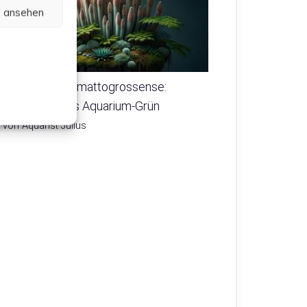
n ansehen
Myriophyllum mattogrossense:
Pflegeleichtes Aquarium-Grün
von Aquarist Julius