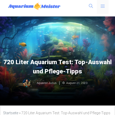
Menü
Inhalt
springen
720 Liter Aquarium Test: Top-Auswahl
und Pflege-Tipps
August 21, 2023
Aquarist Julius
Startseite
»
720 Liter Aquarium Test: Top-Auswahl und Pflege-Tipps