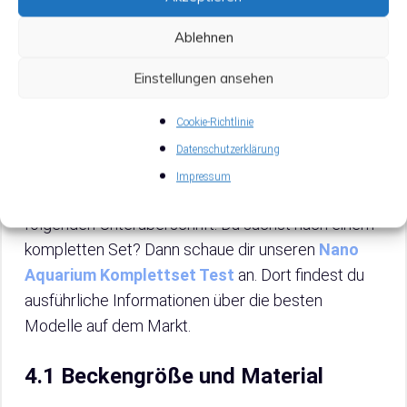
Bevor du dich für ein 10-Liter-Aquarium
Ablehnen
entscheidest, gilt es, einige wichtige
Auswahlkriterien zu beachten. Die Beckengröße
Einstellungen ansehen
und das Material sind zwei Aspekte, die eine
entscheidende Rolle spielen. Doch auch das
Cookie-Richtlinie
passende Zubehör, wie etwa die richtige
Datenschutzerklärung
Beleuchtung und eine funktionale Heizung, sind von
Impressum
großer Bedeutung. Mehr dazu erfährst du in der
folgenden Unterüberschrift. Du suchst nach einem
kompletten Set? Dann schaue dir unseren
Nano
Aquarium Komplettset Test
an. Dort findest du
ausführliche Informationen über die besten
Modelle auf dem Markt.
4.1 Beckengröße und Material