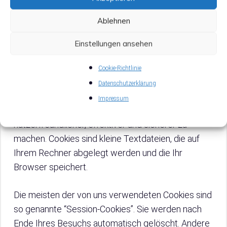
unserer Website
Ablehnen
Cookies
Einstellungen ansehen
Die Internetseiten verwenden teilweise so
Cookie-Richtlinie
genannte Cookies. Cookies richten auf Ihrem
Datenschutzerklärung
Rechner keinen Schaden an und enthalten keine
Impressum
Viren. Cookies dienen dazu, unser Angebot
nutzerfreundlicher, effektiver und sicherer zu
machen. Cookies sind kleine Textdateien, die auf
Ihrem Rechner abgelegt werden und die Ihr
Browser speichert.
Die meisten der von uns verwendeten Cookies sind
so genannte “Session-Cookies”. Sie werden nach
Ende Ihres Besuchs automatisch gelöscht. Andere